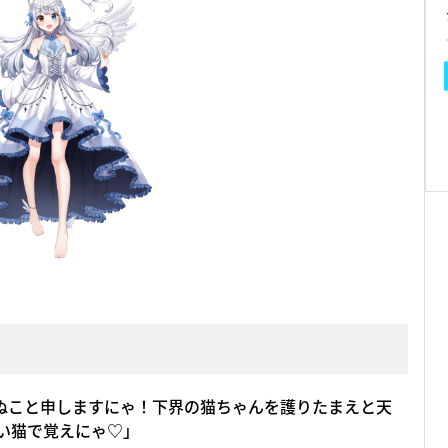
猫ぬこと申しますにゃ！下界の猫ちゃんを護りたまえと天
い猫で覚えにゃ♡」